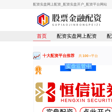
配资实盘网上配资_配资实盘开户_配资平台网站
首页
配资实盘网上配资
配
十大配资平台推荐
共
100
+平台