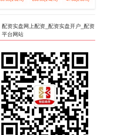
配资实盘网上配资_配资实盘开户_配资
平台网站