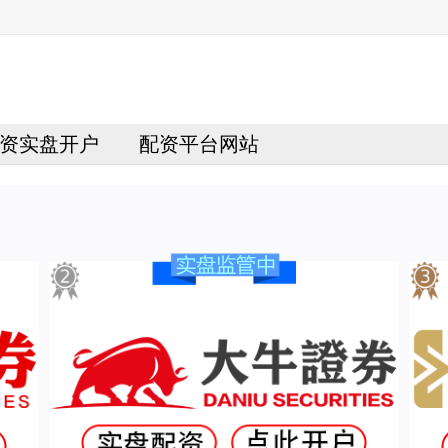
资实盘开户
配资平台网站