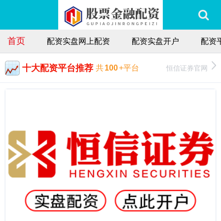
首页
配资实盘网上配资
配资实盘开户
配资
十大配资平台推荐
恒信证券官网
共
100
+平台