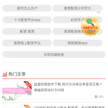
股市怎么开户
股票配资公司官方
十大配资平台app
杠杆开户
配资 股票
股票配资相关推荐
股票线上配资平台
西部期货app
全部话题标签
热门文章
益盟炒股软件下载 四川大决策证券是否正规？
揭秘其营业行为与投
240
100倍杠杆亏多少爆仓 配资通：专业股票配资平