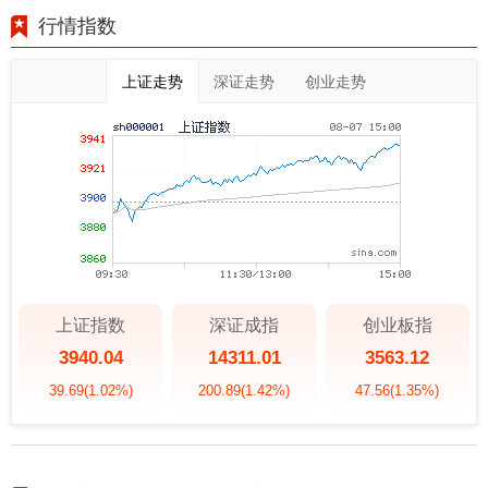
行情指数
上证走势
深证走势
创业走势
上证指数
深证成指
创业板指
3940.04
14311.01
3563.12
39.69
(1.02%)
200.89
(1.42%)
47.56
(1.35%)