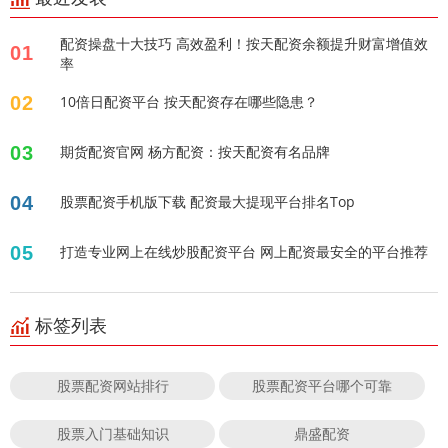
配资操盘十大技巧 高效盈利！按天配资余额提升财富增值效
01
率
02
10倍日配资平台 按天配资存在哪些隐患？
03
期货配资官网 杨方配资：按天配资有名品牌
04
股票配资手机版下载 配资最大提现平台排名Top
05
打造专业网上在线炒股配资平台 网上配资最安全的平台推荐
标签列表
股票配资网站排行
股票配资平台哪个可靠
股票入门基础知识
鼎盛配资