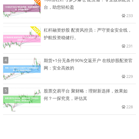
台，助您轻松盈
233
杠杆融资炒股 配资风控员：严守资金安全线，
护航投资稳健行。
231
4
期货+1分无条件90%交返开户 在线炒股配资官
网：安全高效的
229
5
股票交易平台 聚财略：理财新选择，效果如
何？一探究竟，评估其
228