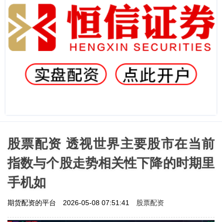
股票配资 透视世界主要股市在当前
指数与个股走势相关性下降的时期里
手机如
股票配资
期货配资的平台
2026-05-08 07:51:41