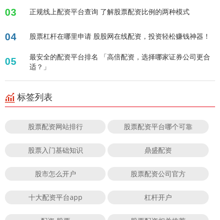
03
正规线上配资平台查询 了解股票配资比例的两种模式
04
股票杠杆在哪里申请 股股网在线配资，投资轻松赚钱神器！
最安全的配资平台排名 「高倍配资，选择哪家证券公司更合
05
适？」
标签列表
股票配资网站排行
股票配资平台哪个可靠
股票入门基础知识
鼎盛配资
股市怎么开户
股票配资公司官方
十大配资平台app
杠杆开户