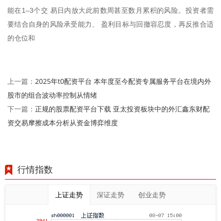
能在1–3个交 易日内放大此前数周甚至数月累积的风险。投资者需
要结合自身的风险承受能力、 盈利目标与回撤容忍度，再反推合适
的仓位和
2025年t0配资平台 本年度至今配资专属服务平台在境内外
上一篇：
股市的组合波动率控制从情绪
正规的股票配资平台下载 亚太投资板块中的外汇鑫东财配
下一篇：
资交易摩擦成本分析从资金博弈维度
行情指数
上证走势
深证走势
创业走势