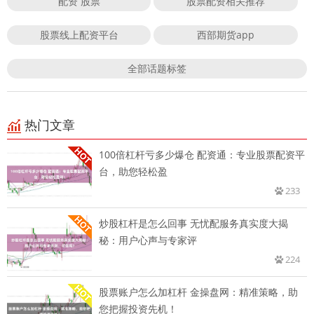
配资 股票
股票配资相关推荐
股票线上配资平台
西部期货app
全部话题标签
热门文章
100倍杠杆亏多少爆仓 配资通：专业股票配资平
台，助您轻松盈
233
炒股杠杆是怎么回事 无忧配服务真实度大揭
秘：用户心声与专家评
224
股票账户怎么加杠杆 金操盘网：精准策略，助
您把握投资先机！